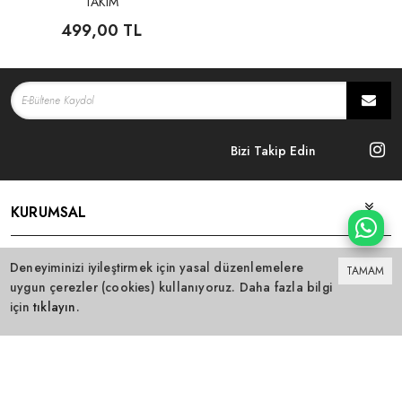
TAKIM
499,00 TL
Bizi Takip Edin
KURUMSAL
DUYURULAR
Deneyiminizi iyileştirmek için yasal düzenlemelere
TAMAM
uygun çerezler (cookies) kullanıyoruz. Daha fazla bilgi
HESABIM
için
tıklayın
.
0
SİSABOOM