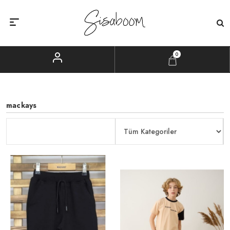
0
mackays