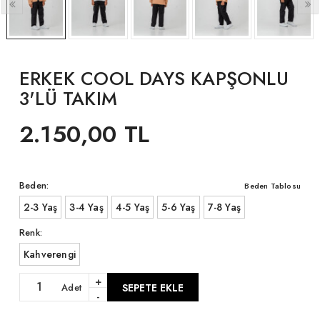
ERKEK COOL DAYS KAPŞONLU
3'LÜ TAKIM
2.150,00 TL
Beden:
Beden Tablosu
2-3 Yaş
3-4 Yaş
4-5 Yaş
5-6 Yaş
7-8 Yaş
Renk:
Kahverengi
+
Adet
SEPETE EKLE
-